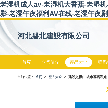
老湿机成人av-老湿机大香蕉-老湿机
影-老湿午夜福利AV在线-老湿午夜
河北磐北建設有限公司
首頁
企業簡介
產品大全
聯系
>
>
當前位置：
首頁
產品大全
建設交響曲 城市基礎設施