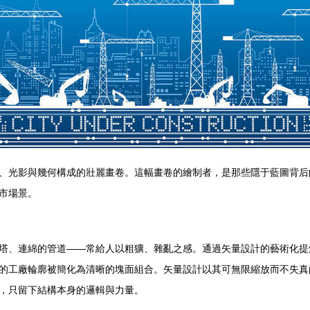
、光影與幾何構成的壯麗畫卷。這幅畫卷的繪制者，是那些隱于藍圖背后
市場景。
塔、連綿的管道——常給人以粗獷、雜亂之感。通過矢量設計的藝術化提
的工廠輪廓被簡化為清晰的塊面組合。矢量設計以其可無限縮放而不失真
，只留下結構本身的邏輯與力量。