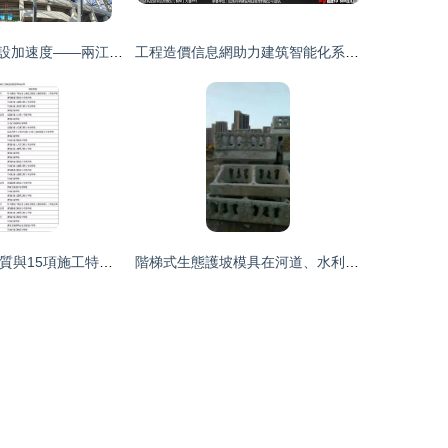
國慶不停工，建設加速度——兩江新區重點工程建設中的工程設計力量
工程造價信息網助力建筑智能化系統設計推動建設項目投資增值
32項設計甲級資質與15項施工特級資質獲批，住建部新名單彰顯行業高質量發展
階梯式生態護坡模具在河道、水利護坡工程中廣泛應用的原因探析