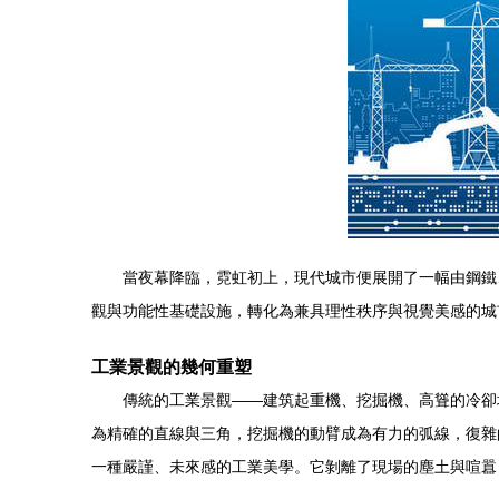
當夜幕降臨，霓虹初上，現代城市便展開了一幅由鋼鐵
觀與功能性基礎設施，轉化為兼具理性秩序與視覺美感的城
工業景觀的幾何重塑
傳統的工業景觀——建筑起重機、挖掘機、高聳的冷卻
為精確的直線與三角，挖掘機的動臂成為有力的弧線，復雜
一種嚴謹、未來感的工業美學。它剝離了現場的塵土與喧囂