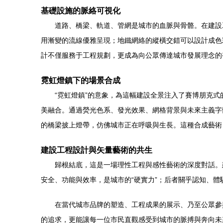
基礎設施的脈絡可視化
道路、橋梁、軌道、管網是城市的血脈與骨骼。在建設
用漸變的流線優雅呈現；地鐵網絡的縱橫交錯可以設計成色
計不僅服務于工程規劃，更成為向公眾傳達城市發展理念的
霓虹燈鎮下的場景合成
“霓虹燈鎮”的意象，為這幅建設全景注入了賽博朋克
美融合。通過熒光色系、發光效果、網格背景與未來主義字
的橋梁披上燈帶，仿佛城市正在呼吸與生長。這種合成藝術
建設工程設計與矢量藝術的共生
歸根結底，這是一場理性工程與感性藝術的深度對話。
安全、功能與效率，是城市的“硬實力”；后者關乎認知、體
在當代城市品牌的塑造、工程成果的展示、乃至公眾參
的追求，更能讓每一位市民直觀感受到城市的脈搏與奔向未