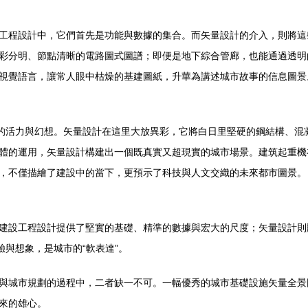
工程設計中，它們首先是功能與數據的集合。而矢量設計的介入，則將這
彩分明、節點清晰的電路圖式圖譜；即便是地下綜合管廊，也能通過透明
視覺語言，讓常人眼中枯燥的基建圖紙，升華為講述城市故事的信息圖景
式的活力與幻想。矢量設計在這里大放異彩，它將白日里堅硬的鋼結構、混
體的運用，矢量設計構建出一個既真實又超現實的城市場景。建筑起重機
，不僅描繪了建設中的當下，更預示了科技與人文交織的未來都市圖景。
建設工程設計提供了堅實的基礎、精準的數據與宏大的尺度；矢量設計則
驗與想象，是城市的“軟表達”。
與城市規劃的過程中，二者缺一不可。一幅優秀的城市基礎設施矢量全景
來的雄心。