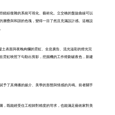
些錯綜復雜的系統可視化、藝術化。立交橋的盤旋曲線可以
的層疊與和諧的色塊，變得一目了然且充滿設計感。這種設
。
凝土表面與夜晚絢爛的霓虹、全息廣告、流光溢彩的燈光完
在霓虹映照下勾勒出剪影，挖掘機的工作燈劃破夜色，新建
賦予了其傳播的媒介、美學的形態與情感的共鳴。前者關乎
圖，既能經受住工程師對精度的苛求，也能滿足藝術家對美