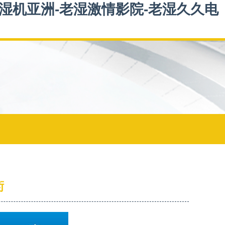
老湿机亚洲-老湿激情影院-老湿久久电
術